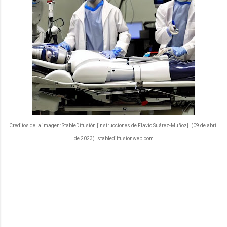
Creditos de la imagen: StableDifusión [instrucciones de Flavio Suárez-Muñoz]. (09 de abril
de 2023). stablediffusionweb.com