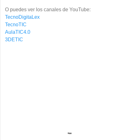
O puedes ver los canales de YouTube:
TecnoDigitaLex
TecnoTIC
AulaTIC4.0
3DETIC
C
o
m
e
n
t
a
r
i